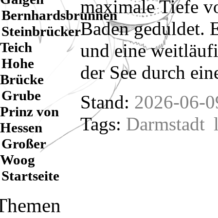
maximale Tiefe v
Bernhardsbrunnen
Baden geduldet. Es
Steinbrücker
Teich
und eine weitläuf
Hohe
der See durch ein
Brücke
Grube
Stand:
2026-06-0
Prinz von
Tags:
Darmstadt
Hessen
Großer
Woog
Startseite
Themen