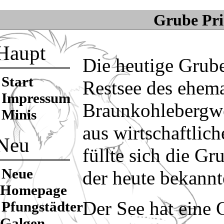
Grube Pri
Haupt
Die heutige Grube
Start
Restsee des ehema
Impressum
Braunkohlebergw
Minis
aus wirtschaftlic
Neu
füllte sich die G
Neue
der heute bekannt
Homepage
Der See hat eine 
Pfungstädter
Galgen