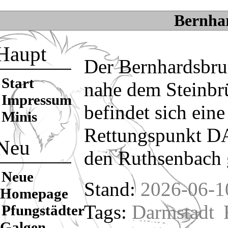
Bernha
Haupt
Der Bernhardsbrun
Start
nahe dem Steinbr
Impressum
befindet sich ein
Minis
Rettungspunkt DA
Neu
den Ruthsenbach g
Neue
Stand:
2026-06-1
Homepage
Tags:
Darmstadt
Pfungstädter
Galgen