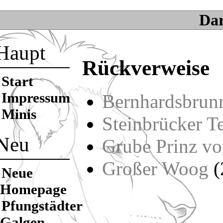
Da
Haupt
Rückverweise
Start
Impressum
Bernhardsbrun
Minis
Steinbrücker T
Neu
Grube Prinz v
Großer Woog
(
Neue
Homepage
Pfungstädter
Galgen