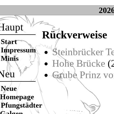
202
Haupt
Rückverweise
Start
Impressum
Steinbrücker T
Minis
Hohe Brücke
(
Neu
Grube Prinz v
Neue
Homepage
Pfungstädter
Galgen