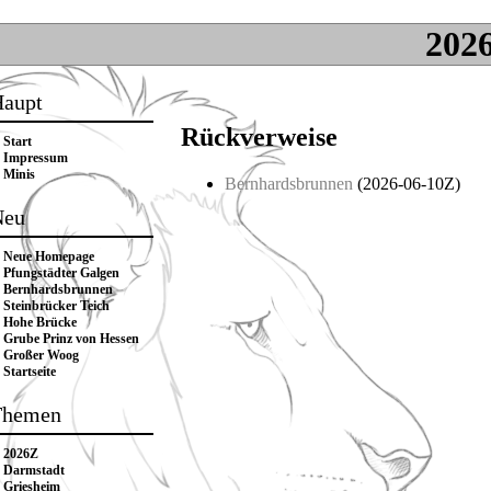
202
aupt
Rückverweise
Start
Impressum
Minis
Bernhardsbrunnen
(
2026-06-10Z
)
Neu
Neue Homepage
Pfungstädter Galgen
Bernhardsbrunnen
Steinbrücker Teich
Hohe Brücke
Grube Prinz von Hessen
Großer Woog
Startseite
Themen
2026Z
Darmstadt
Griesheim