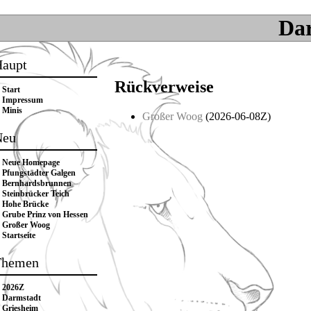
Da
aupt
Rückverweise
Start
Impressum
Minis
Großer Woog
(
2026-06-08Z
)
Neu
Neue Homepage
Pfungstädter Galgen
Bernhardsbrunnen
Steinbrücker Teich
Hohe Brücke
Grube Prinz von Hessen
Großer Woog
Startseite
Themen
2026Z
Darmstadt
Griesheim