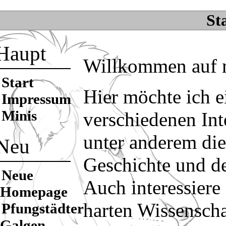
Sta
Haupt
Willkommen auf 
Start
Hier möchte ich e
Impressum
Minis
verschiedenen Int
unter anderem die
Neu
Geschichte und d
Neue
Auch interessiere
Homepage
harten Wissenscha
Pfungstädter
Galgen