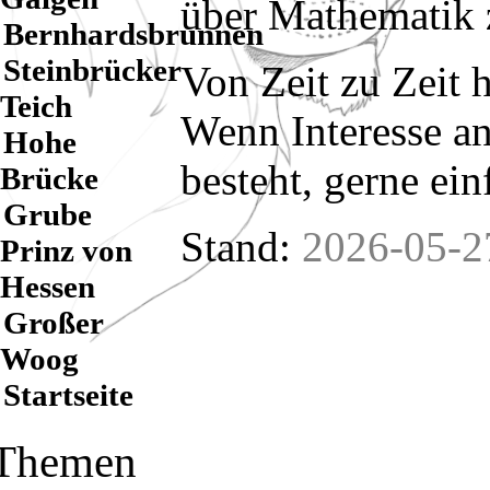
über Mathematik 
Bernhardsbrunnen
Steinbrücker
Von Zeit zu Zeit h
Teich
Wenn Interesse a
Hohe
besteht, gerne ein
Brücke
Grube
Stand:
2026-05-2
Prinz von
Hessen
Großer
Woog
Startseite
Themen